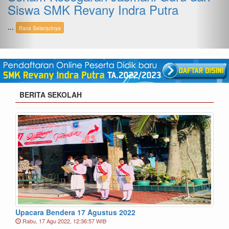
ra
Jalan Santai
Kegiatan jalan santai guru, karyawan dan sisw
Indra Putra...
Baca Selanjutnya
BERITA SEKOLAH
Upacara Bendera 17 Agustus 2022
Rabu, 17 Agu 2022, 12:36:57 WIB