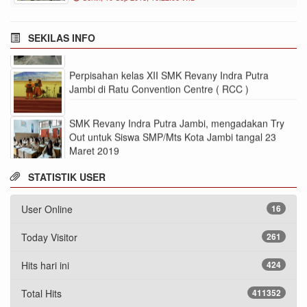
Tanggal 3 Juni 2022 Pukul 22.00 Wib
Peringatan Hari Guru ke 74
SEKILAS INFO
Perpisahan kelas XII SMK Revany Indra Putra
Jambi di Ratu Convention Centre ( RCC )
SMK Revany Indra Putra Jambi, mengadakan Try
Out untuk Siswa SMP/Mts Kota Jambi tangal 23
Maret 2019
STATISTIK USER
User Online
16
Today Visitor
261
Hits hari ini
424
Total Hits
411352