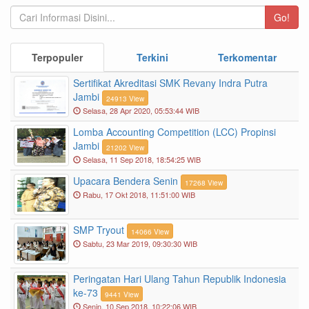
Go!
Terpopuler
Terkini
Terkomentar
Sertifikat Akreditasi SMK Revany Indra Putra
Jambi
24913 View
Selasa, 28 Apr 2020, 05:53:44 WIB
Lomba Accounting Competition (LCC) Propinsi
Jambi
21202 View
Selasa, 11 Sep 2018, 18:54:25 WIB
Upacara Bendera Senin
17268 View
Rabu, 17 Okt 2018, 11:51:00 WIB
SMP Tryout
14066 View
Sabtu, 23 Mar 2019, 09:30:30 WIB
Penerimaan Siswa Baru Siswa SMK Revany Indra
Putra Jambi Tahun Pelajaran 20023/2004 ( Zona
bebas )
Peringatan Hari Ulang Tahun Republik Indonesia
ke-73
9441 View
Kelulusan Siswa SMK Revany Indra Putra Jambi,
Senin, 10 Sep 2018, 10:22:06 WIB