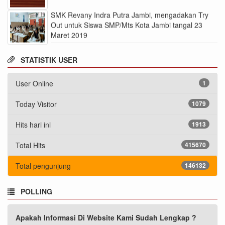
SMK Revany Indra Putra Jambi, mengadakan Try
Out untuk Siswa SMP/Mts Kota Jambi tangal 23
Maret 2019
STATISTIK USER
User Online
1
Today Visitor
1079
Hits hari ini
1913
Total Hits
415670
Total pengunjung
146132
POLLING
Apakah Informasi Di Website Kami Sudah Lengkap ?