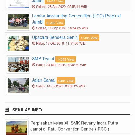
Jambi
25497 View
Selasa, 28 Apr 2020, 05:53:44 WIB
Lomba Accounting Competition (LCC) Propinsi
Jambi
21222 View
Selasa, 11 Sep 2018, 18:54:25 WIB
Upacara Bendera Senin
17405 View
Rabu, 17 Okt 2018, 11:51:00 WIB
SMP Tryout
14073 View
Penerimaan Siswa Baru Siswa SMK Revany Indra
Sabtu, 23 Mar 2019, 09:30:30 WIB
Putra Jambi Tahun Pelajaran 20023/2004 ( Zona
bebas )
Jalan Santai
9884 View
Kelulusan Siswa SMK Revany Indra Putra Jambi,
Sabtu, 16 Jul 2022, 09:58:25 WIB
Tanggal 3 Juni 2022 Pukul 22.00 Wib
Peringatan Hari Guru ke 74
SEKILAS INFO
Perpisahan kelas XII SMK Revany Indra Putra
Jambi di Ratu Convention Centre ( RCC )