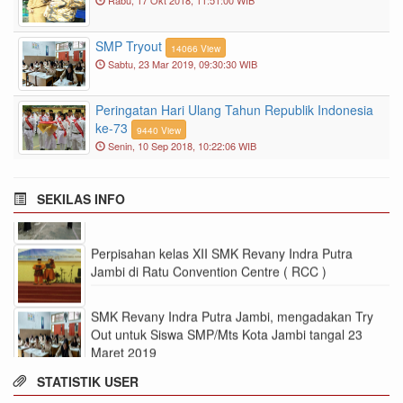
Rabu, 17 Okt 2018, 11:51:00 WIB
SMP Tryout
14066 View
Sabtu, 23 Mar 2019, 09:30:30 WIB
Penerimaan Siswa Baru Siswa SMK Revany Indra
Putra Jambi Tahun Pelajaran 20023/2004 ( Zona
bebas )
Peringatan Hari Ulang Tahun Republik Indonesia
ke-73
9440 View
Kelulusan Siswa SMK Revany Indra Putra Jambi,
Senin, 10 Sep 2018, 10:22:06 WIB
Tanggal 3 Juni 2022 Pukul 22.00 Wib
SEKILAS INFO
Peringatan Hari Guru ke 74
Perpisahan kelas XII SMK Revany Indra Putra
Jambi di Ratu Convention Centre ( RCC )
SMK Revany Indra Putra Jambi, mengadakan Try
Out untuk Siswa SMP/Mts Kota Jambi tangal 23
Maret 2019
STATISTIK USER